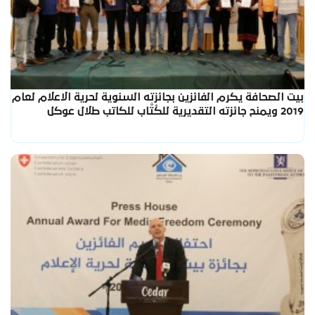
بيت الصحافة يكرم الفائزين بجائزته السنوية لحرية الاعلام لعام
2019 ويمنح جائزته التقديرية للكُتَّاب للكاتب طلال عوكل