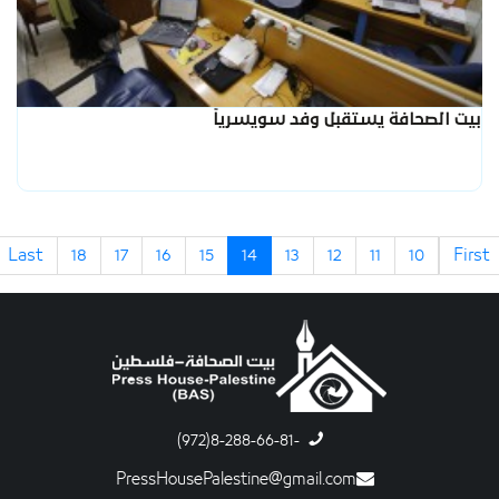
بيت الصحافة يستقبل وفد سويسرياً
Last
18
17
16
15
14
13
12
11
10
First
-8-288-66-81(972)
PressHousePalestine@gmail.com