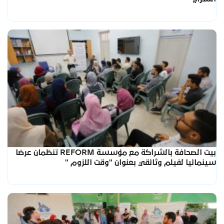
بيت الصحافة بالشراكة مع مؤسسة REFORM تنظمان عرضا
سينمائيا لفيلم وثائقي بعنوان "وقت اللزوم "