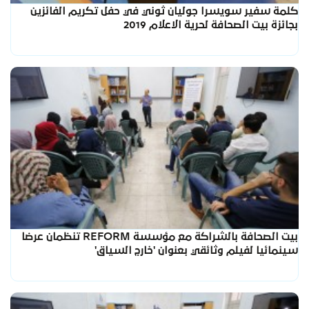
كلمة سفير سويسرا جوليان ثوني في حفل تكريم الفائزين
بجائزة بيت الصحافة لحرية الاعلام 2019
بيت الصحافة بالشراكة مع مؤسسة REFORM تنظمان عرضا
سينمائيا لفيلم وثائقي بعنوان 'خارج السياق'