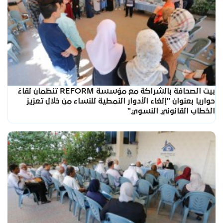
بيت الصحافة بالشراكة مع مؤسسة ‏REFORM‏ تنظمان لقاءً
حواريا بعنوان "إلغاء ‏الأدوار النمطية للنساء من خلال تعزيز
الخطاب القانوني النسوي"‏