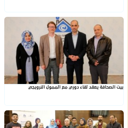
بيت الصحافة يعقد لقاء دوري مع الممول النرويجي