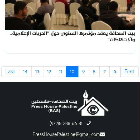
بيت الصحافة يعقد مؤتمره السنوي حول "الحريات الإعلامية..
والانتهاكات"
Last
14
13
12
11
10
9
8
7
6
First
-8-288-66-81(972)
PressHousePalestine@gmail.com