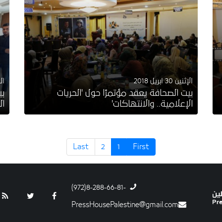
الإثنين 30 ابريل 2018
الثلا
بيت الصحافة يعقد مؤتمرًا حول 'الحريات
بي
الإعلامية.. والانتهاكات'
ال
Last
2
1
First
-8-288-66-81(972)
PressHousePalestine@gmail.com