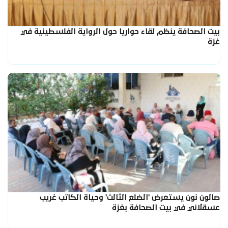
بيت الصحافة ينظم لقاء حواريا حول الرواية الفلسطينية في
غزة
صالون نون يستعرض 'الضلع الثالث' وحياة الكاتب غريب
عسقلاني في بيت الصحافة بغزة