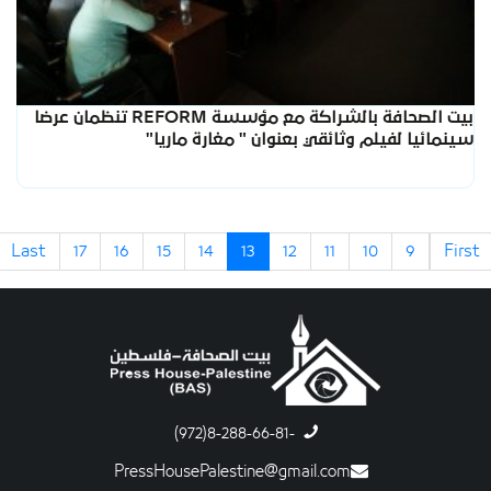
بيت الصحافة بالشراكة مع مؤسسة REFORM تنظمان عرضا
سينمائيا لفيلم وثائقي بعنوان " مغارة ماريا"
Last
17
16
15
14
13
12
11
10
9
First
-8-288-66-81(972)
PressHousePalestine@gmail.com