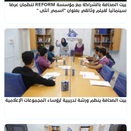
بيت الصحافة بالشراكة مع مؤسسة REFORM تنظمان عرضا
سينمائيا لفيلم وثائقي بعنوان "اسمي أنثى "
بيت الصحافة ينظم ورشة تدريبية لرؤساء المجموعات الإعلامية