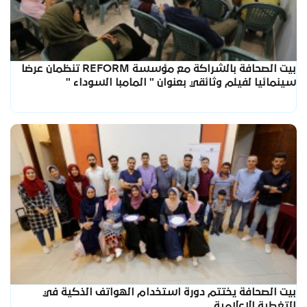
بيت الصحافة بالشراكة مع مؤسسة REFORM تنظمان عرضا
سينمائيا لفيلم وثائقي بعنوان " المامبا السوداء "
بيت الصحافة يختتم دورة استخدام الهواتف الذكية في
التغطية الإعلامية