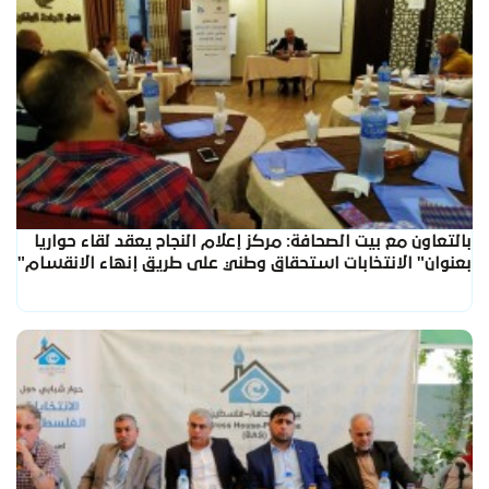
بالتعاون مع بيت الصحافة: مركز إعلام النجاح يعقد لقاء حواريا
بعنوان" الانتخابات استحقاق وطني على طريق إنهاء الانقسام"