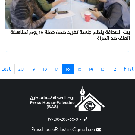
بيت الصحافة ينظم جلسة تغريد ضمن حملة 16 يوم لمناهضة
العنف ضد المرأة
Last
20
19
18
17
16
15
14
13
12
First
-8-288-66-81(972)
PressHousePalestine@gmail.com