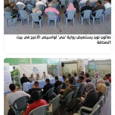
صالون نون يستعرض رواية 'مي' لواسيني الأعرج في بيت
الصحافة