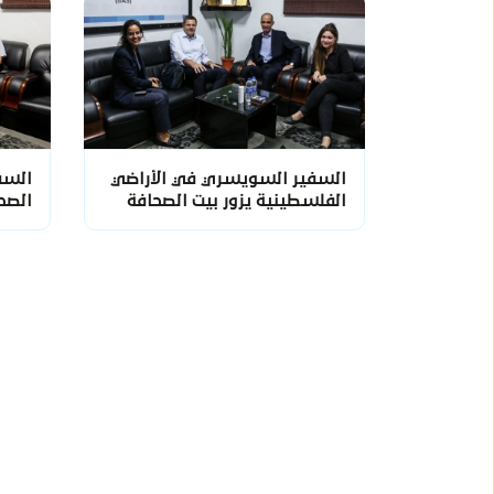
السفير السويسري في الأراضي
السف
الفلسطينية يزور بيت الصحافة
الصح