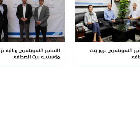
ير السويسري يزور بيت
السفير السويسري ونائبه يزو
افة
مؤسسة بيت الصحافة