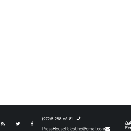
-8-288-66-81(972)
PressHousePalestine@gmail.com