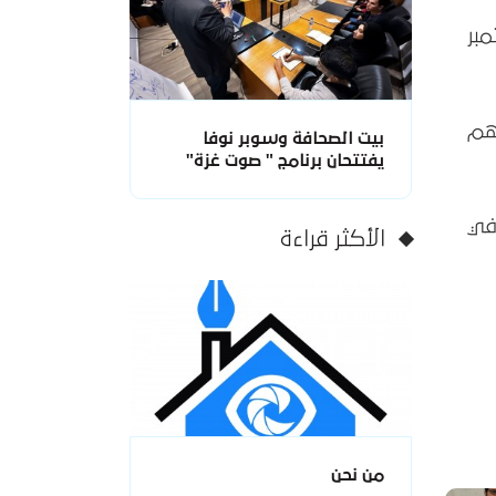
كيريانوف كريمينز ، يوم الأربعاء 18 سبتمبر
هم
بيت الصحافة وسوبر نوفا
يفتتحان برنامج " صوت غزة"
في
الأكثر قراءة
من نحن