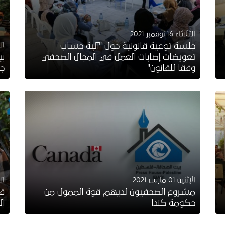
الثلاثاء 16 نوفمبر 2021
الثلا
جلسة توعية قانونية حول "آلية حساب
تعويضات إصابات العمل في المجال الصحفي
بي
وفقا للقانون"
جر
الإثنين 01 مارس 2021
الثلا
مشروع الصحفيون لديهم قوة الممول من
قص
حكومة كندا
ال