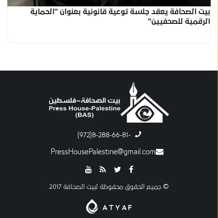
بيت الصحافة يعقد جلسة توعية قانونية بعنوان "الحماية
الرقمية للصحفيين"
-8-288-66-81(972)
PressHousePalestine@gmail.com
© جميع الحقوق محفوظة لبيت الصحافة 2017