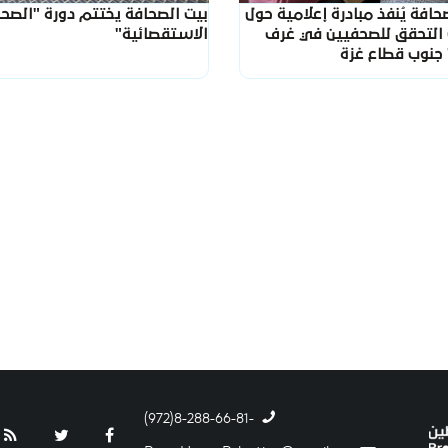
حافة يُنفذ مبادرة إعلامية حول
بيت الصحافة يختتم دورة "الصحا
 التحقق للصحفيين في غرف
الاستقصائية"
" جنوب قطاع غزة
-8-288-66-81(972)