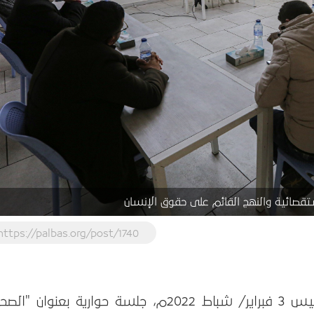
قصائية والنهج القائم على حقوق الإنسان
https://palbas.org/post/1740
عقد بيت الصحافة- فلسطين، يوم الخميس 3 فبراير/ شباط 2022م، جلسة حوارية بعنوان 