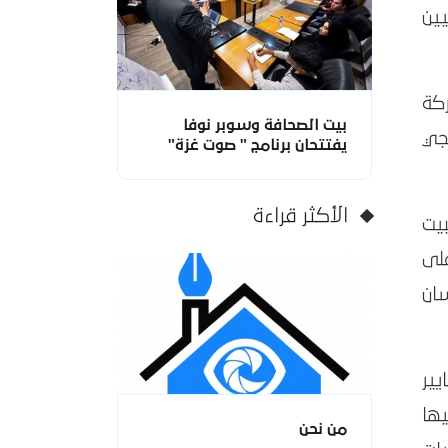
ين
كة
بيت الصحافة وسوبر نوفا
جي
يفتتحان برنامج " صوت غزة"
الأكثر قراءة
يت
لى
سان
يير
يها
من نحن