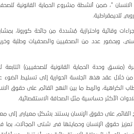
الانسان "، ضمن أنشطة مشروع الحماية القانونية للصحفي
وبي للديمقراطية.
ات وقائية واحترازية مُشددة من جائحة كورونا، بمشار
ني، وبحضور عدد من الصحفيين والصحفيات وطلبة وخري
 (منسق وحدة الحماية القانونية للصحفيين) التابعة لب
 من خلال عقد هذه الجلسة الحوارية إلى تسليط الضوء ع
طاب الكراهية، والربط ما بين النهج القائم على حقوق الان
لادوات الأكثر حساسية مثل الصحافة الاستقصائية.
هج القائم على حقوق الإنسان يستند بشكل معياري إلى معا
 تعزيز حقوق الإنسان وحمايتها في شتى المجالات، بما ف