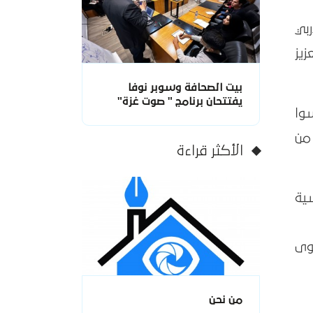
 من متدربي
يز
بيت الصحافة وسوبر نوفا
يفتتحان برنامج " صوت غزة"
وا
 من
الأكثر قراءة
ية
وى
من نحن