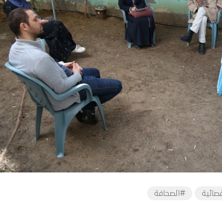
صائية
#الصحافة