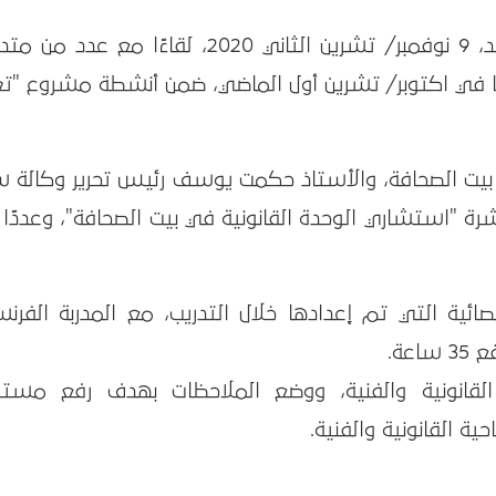
عقد بيت الصحافة – فلسطين، يوم الأحد، 9 نوفمبر/ تشرين الثاني 2020، لقاءًا مع عدد
ها في اكتوبر/ تشرين أول الماضي، ضمن أنشطة مشروع "تعز
يت الصحافة، والأستاذ حكمت يوسف رئيس تحرير وكالة س
رشرة "استشاري الوحدة القانونية في بيت الصحافة"، وعددًا
ية التي تم إعدادها خلال التدريب، مع المدربة الفرنس
عة.
القانونية والفنية، ووضع الملاحظات بهدف رفع مست
ية القانونية والفنية.