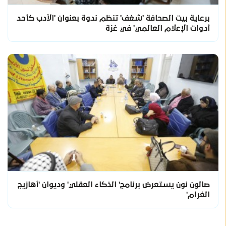
برعاية بيت الصحافة 'شغف' تنظم ندوة بعنوان 'الأدب كأحد
أدوات الإعلام العالمي' في غزة
صالون نون يستعرض برنامج' الذكاء العقلي' وديوان 'أهازيج
الغرام'