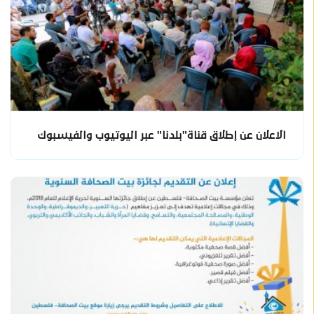
الاعلان عن إطلاق قناة"بلدنا" عبر اليوتيوب والفيسبوك