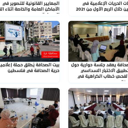
ت الحريات الإعلامية في
المعايير القانونية للتصوير في
لال الربع الأول من 2021
الأماكن العامة والخاصة أثناء الن
المسلحة
صحافة يعقد جلسة حوارية حول
بيت الصحافة يُطلق حملة إعلامي
تطبيق الاختبار السداسي
حرية الصحافة في فلسطين
ء لفحص خطاب الكراهية في
ن"