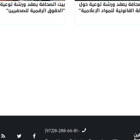
صحافة يعقد ورشة توعية حول
بيت الصحافة يعقد ورشة توعية
ة القانونية للمواد الإعلامية"
"الحقوق الرقمية للصحفيين"
-8-288-66-81(972)