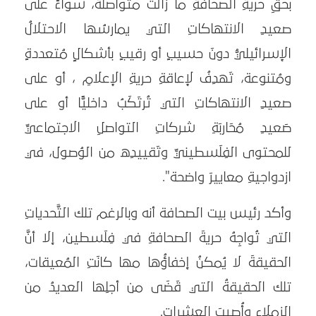
بحقِ حريةِ الصحافةِ ما زالت متواصلة، سواءً على
صعيدِ الانتهاكاتِ التي يمارسُها الاحتلالُ
الإسرائيليُّ دونَ حسيبٍ أو رقيبٍ بأشكالٍ مُتعددةٍ
ومُتنوعة، تَهدِفُ لإعاقةِ حريةِ الإعلامِ ، أو على
صعيدِ الانتهاكاتِ التي تُرتَكَبُ داخليًّا أو على
صَعيدِ مُحَاربَةِ شركاتِ التواصلِ الاجتماعيِّ
للمحتوى الفِلَسطينيِّ وتَقييدِه من الوُصول، في
ازدواجيةِ معاييرَ واضحة".
وأكد رئيس بيت الصحافة أنه وبالرغم تلك التَّحدياتِ
التي تُواجِهُ حريةَ الصحافةِ في فِلَسطين، إلا أنَّ
الحقيقةَ لا يُمكنُ إخفاؤُها مها كانَتِ المُعيقات،
تلك الحقيقةُ التي قَضَى من أجلِها العديدُ من
الزملاءِ وأُصِيبَ العشرات.