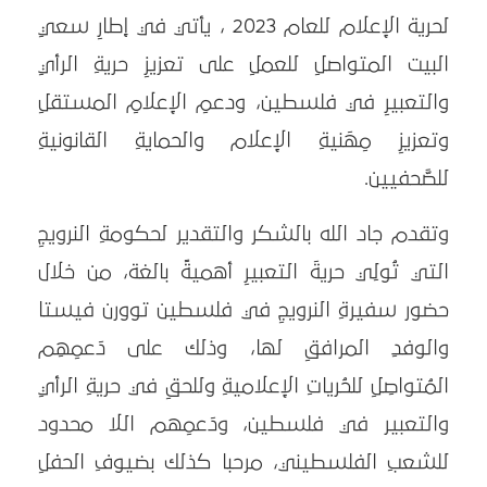
لحرية الإعلام للعام 2023 ، يأتي في إطارِ سعيِ
البيت المتواصلِ للعملِ على تعزيزِ حريةِ الرأيِ
والتعبيرِ في فلسطين، ودعمِ الإعلامِ المستقلِ
وتعزيزِ مِهَنيةِ الإعلام والحمايةِ القانونيةِ
للصَّحفيين.
وتقدم جاد الله بالشكر والتقدير لحكومةِ النرويجِ
التي تُولِي حريةَ التعبيرِ أهميةً بالغة، من خلال
حضور سفيرةِ النرويجِ في فلسطين توورن فيستا
والوفدِ المرافقِ لها، وذلك على دَعمِهِم
المُتواصِلِ للحُرياتِ الإعلاميةِ وللحقِ في حريةِ الرأيِ
والتعبير في فلسطين، ودَعمِهم اللا محدود
للشعبِ الفلسطيني، مرحبا كذلك بضيوفِ الحفلِ