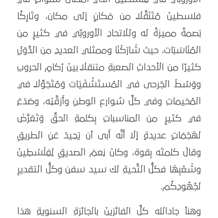
فلسطينَ مُتَنَقِّلًا من مَكانٍ إلى مكان، وتَارِكًا
بَصمةً مميزةً له وللاتحادِ الأوروبّي في كثيرٍ من
المُنَاسَبَات، حيث شَارَكَنَا وممثلي العديدِ من الدِّوَلِ
كثيرًا من الأحداثِ الصعبةِ متنقلًا بينَ رُكامِ الحروبِ
ووَسْطَ الجَرحى في المُستَشْفَيَات وَمُتَجَوِّلًا في
المُخيماتِ وفي كلِّ شوارعِ الوطنِ وأَزقَّتِه، وصَدَعَ
في كثيرٍ من المناسباتِ بِكلمةِ الحقِّ وَتَعَرَّضَ
لهَجَمَاتٍ عديدةٍ إلا أَنَّه أَبى أن يَحِيدَ عَنِ الطريقِ
وقالَ كلمتَه بِقوة، وكانَ نِعمَ الصديقِ لِفِلَسْطِينَ
وشَعْبِهَا فكلُّ التَّحيةِ لك سيد سفن وكلُّ التقديرِ
لجُهُودِكُم.
وهنأ جادالله كلِّ الفائزينَ بالجائزةِ السنويةِ هذا