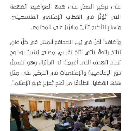
على تركيزِ العملِ على هذه المواضيعِ المُهمةِ
التي تُؤثِّرُ في الخطابِ الإعلامي الفلسطينيّ،
ولها بِالتأكيدِ تأثيرٌ مباشِرٌ على المجتمع.
وأضاف:" نَحنُ في بَيتِ الصحافةِ نَلمِسُ في كلِّ عامٍ
نتائجَ رائعةً تأتي نَتَاجَ تقييمٍ مِهَنيّ يُشيرُ بوضوحٍ
لنجاحِ الهدفِ الذي أُقيمَتْ له الجائزة، وهو تفعيلُ
دَوْرِ الإعلاميينَ والإعلامياتِ في التركيزِ على مِثلِ
هذه القضايا، انطلاقًا من نَهجِ تَعزيزِ حُريةِ الإعلام".