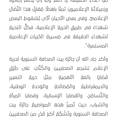
من أَعداءِ الحقيقة، إذْ دَفَعَ وما زَالَ يَدفَعُ زملاؤُنا
وزميلاتُنا الإعلاميون ثمنًا باهظًا مُقابِلَ هذا النِّضَالِ
الإعلاميِّ، وفي بعضِ الأحيان أَدَّى لِسُقوطِ البعضِ
شهداءَ في طريقِ الحريةِ الإعلامية، فكلُّ التحيةِ
لشهداءِ الحقيقةِ في مَسيرةِ الحُرياتِ الإعلاميةِ
المستمرة".
وأكد جاد الله أن جائزة بيت الصحافة السنوية لحرية
الإعلام تشجع الصحفيين والكُتَّابَ على طَرْقِ
قَضَايَا بالغةِ الأهميةِ مثلَ حريةِ التعبيرِ
والديمقراطيةِ والمُصَالحةِ والوَحدةِ الوطنية،
والتَّسامُحِ، والقضايا الإنسانية، وقضايا المرأةِ
والشباب، حيث تُميزُ هذه المواضيعُ جائزةَ بيتِ
الصحافة السنوية وتُشَجِّعُ أكبرَ قَدْرٍ من الصحفيينَ