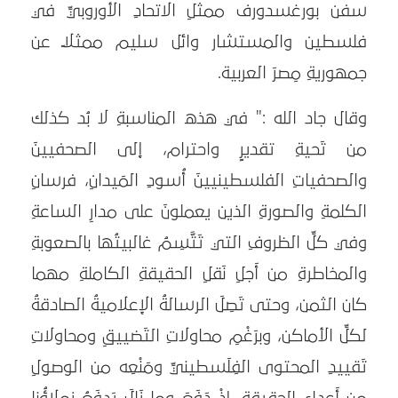
سفن بورغسدورف ممثلِ الاتحادِ الأوروبيِّ في
فلسطين والمستشار وائل سليم ممثلًا عن
جمهوريةِ مِصرَ العربية.
وقال جاد الله :" في هذه المناسبةِ لا بُد كذلك
من تَحيةِ تقديرٍ واحترام، إلى الصحفيينَ
والصحفياتِ الفلسطينيينَ أُسودِ المَيدانِ، فرسانِ
الكلمةِ والصورةِ الذين يعملونَ على مدارِ الساعةِ
وفي كلِّ الظروفِ التي تَتَّسِمُ غالبيتُها بالصعوبةِ
والمخاطرةِ من أَجلِ نَقلِ الحقيقةِ الكاملةِ مهما
كان الثمن، وحتى تَصِلَ الرسالةُ الإعلاميةُ الصادقةُ
لكلِّ الأماكن، وبرَغْمِ محاولاتِ التَضييقِ ومحاولاتِ
تَقييدِ المحتوى الفِلَسطينيِّ ومَنْعِه من الوصولِ