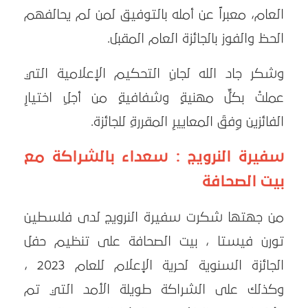
العام، معبراً عن أمله بالتوفيق لمن لم يحالفهم
الحظ والفوز بالجائزة العام المقبل.
وشكر جاد الله لجانِ التحكيم الإعلامية التي
عملتْ بكلِّ مهنيةٍ وشفافيةٍ من أجلِ اختيارِ
الفائزين وِفقَ المعاييرِ المقررةِ للجائزة.
سفيرة النرويج : سعداء بالشراكة مع
بيت الصحافة
من جهتها شكرت سفيرة النرويج لدى فلسطين
تورن فيستا ، بيت الصحافة على تنظيم حفل
الجائزة السنوية لحرية الإعلام للعام 2023 ،
وكذلك على الشراكة طويلة الأمد التي تم