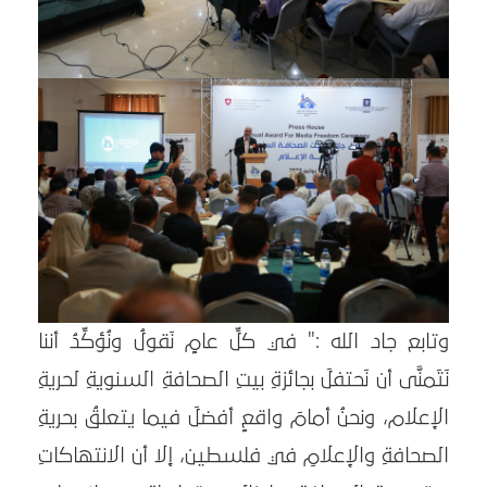
وتابع جاد الله :" في كلِّ عامٍ نَقولُ ونُؤكِّدُ أننا
نَتَمنَّى أن نَحتفلَ بجائزةِ بيتِ الصحافةِ السنويةِ لحريةِ
الإعلام، ونحنُ أمامَ واقعٍ أفضلَ فيما يتعلقُ بحريةِ
الصحافةِ والإعلامِ في فلسطين، إلا أن الانتهاكاتِ