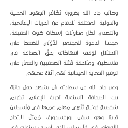
وطالب جاد الله بضرورة تَضَافُرِ الجهودِ المحليةِ
والدوليةِ المختلفةِ للدفاعِ عن الحرياتِ الإعلامية،
والتصدي لكلِ محاولاتِ إسكاتِ صَوتِ الحقيقةِ،
مجددا الدعوة للمجتمعِ الدَّوْلِيِ للضغطِ على
الاحتلالِ لوَقفِ انتهاكاتِه بحقِّ الصحافةِ في
فلسطين، وملاحقةِ قَتَلَةِ الصحفيين والعملِ على
توفيرِ الحمايةِ الميدانيةِ لهم أثناءَ عملِهِم.
وعبر جاد الله عن سعادته بأن يشهد حفل جائزة
بيت الصحافة السنوية لحرية الإعلام تكريم
شَخصيةٍ دَوليةٍ تُنْهِي مَهامَ عَملِها في فِلَسطينَ
قَريبًا وهو سفن بورغسدورف مُمثلُ الاتحادِ
الأوروبِّي في فِلَسطين الذي أَمضى سنواتٍ في