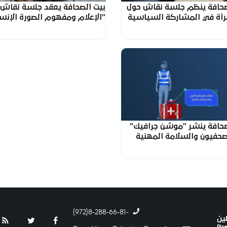
صحافة ينظم جلسة نقاش حول
بيت الصحافة يعقد جلسة نقاش
مرأة في المشاركة السياسية
"الإعلام ومفهوم الصورة الإنسا
صحافة ينشر "موشن جرافيك"
صحفيون والسلامة المهنية
-8-288-66-81(972)