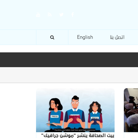
اتصل بنا
English
بيت الصحافة ينشر "موشن جرافيك"