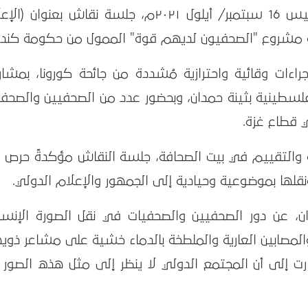
عقد بيت الصحافة- فلسطين، يوم الخميس 16 سبتمبر/ أيلول ٢٠٢١م، جلسة نقاش بعنوان 
 مشروع "الصحفيون لديهم قوة" الممول من حكومة كندا.
ات وقائية واحترازية مُشددة من جائحة كورونا، بمشار
الفلسطينية بثينة حمدان، وبحضور عدد من الصحفيين والصحف
 قطاع غزة.
 والتقييم في بيت الصحافة، جلسة النقاش مؤكدةً حرص ب
نقلها بموضوعية وحيادية إلى الجمهور والإعلام الدولي.
ان، عن دور الصحفيين والصحفيات في نقل الصورة الإنسان
المصابين العارية والملطخة بالدماء خشية على مشاعر ذوي
 إلى أن المجتمع الدولي لا ينظر إلى مثل هذه الصور ل