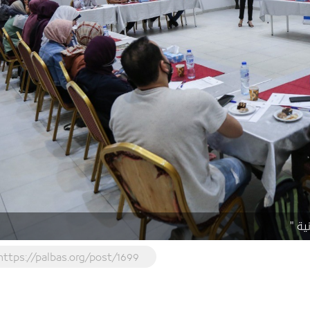
ة "
https://palbas.org/post/1699