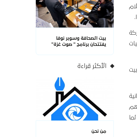
(الإعلام
كة
بيت الصحافة وسوبر نوفا
يات
يفتتحان برنامج " صوت غزة"
الأكثر قراءة
يت
ية
هم
ما
من نحن