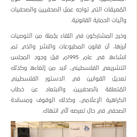
المُعيقات التي تواجه عمل الصحفيين والصحفيات
وآليات الحماية القانونية.
وخرج المشاركون في اللقاء بجُملة من التوصيات
أبرزها، أن قانون المطبوعات والنشر والذي تم
انشاءه في عام 1995م قبل وجود المجلس
التشريعي الفلسطيني، لابد من إلغاءه وكذلك
تعديل القوانين في الدستور الفلسطيني
المُتعلقة بالصحفيين، والابتعاد عن خطاب
الكراهية الإعلامي، وكذلك الوقوف ومساندة
الصحفي في حال تعرضه لأي انتهاك.