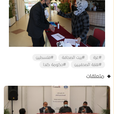
#غزة
#بيت الصحافة
#فلسطين
#نقابة الصحفيين
#حكومة كندا
متعلقات