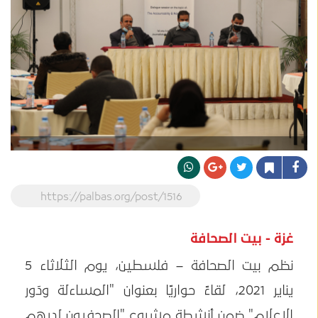
https://palbas.org/post/1516
غزة - بيت الصحافة
نظم بيت الصحافة – فلسطين، يوم الثلاثاء 5
يناير 2021، لقاءً حواريًا بعنوان "المساءلة ودَور
الإعلام" ضمن أنشطة مشروع "الصحفيون لديهم