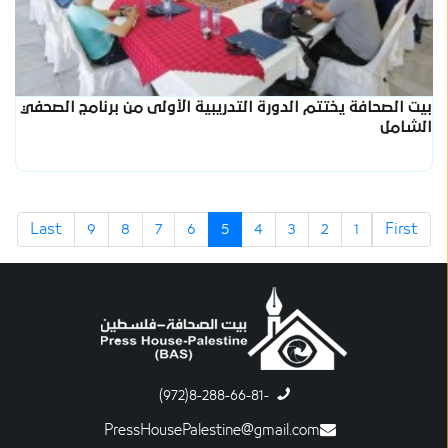
بيت الصحافة يختتم الدورة التدريبية الأولى من برنامج الصحفي
الشامل
Last
9
8
7
6
5
4
3
2
1
First
-8-288-66-81(972)
PressHousePalestine@gmail.com