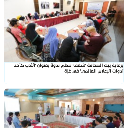
برعاية بيت الصحافة 'شغف' تنظم ندوة بعنوان 'الأدب كأحد
أدوات الإعلام العالمي' في غزة