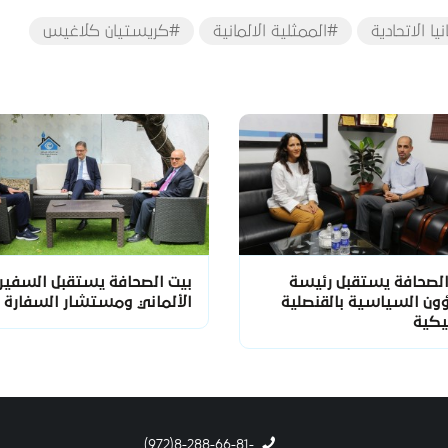
ا الاتحادية
#الممثلية الالمانية
#كريستيان كلاغيس
الصحافة يستقبل رئيسة
بيت الصحافة يستقبل السفير
ون السياسية بالقنصلية
الألماني ومستشار السفارة
يكية
-8-288-66-81(972)