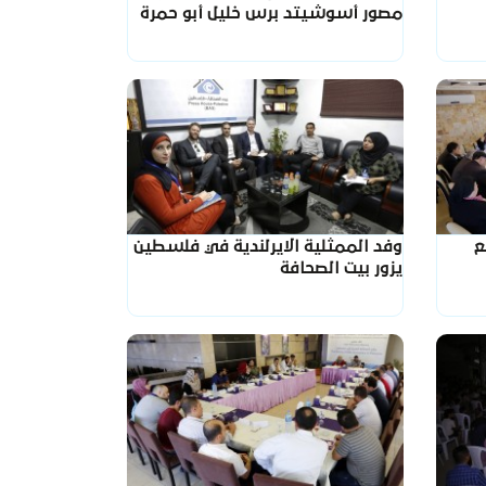
مصور أسوشيتد برس خليل أبو حمرة
ع
وفد الممثلية الايرلندية في فلسطين
يزور بيت الصحافة