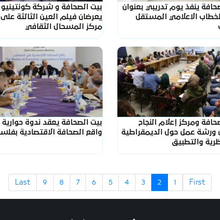
حافة ينفذ يوم تدريبي بعنوان
بيت الصحافة و شركة كونتينيو
لخطاب الاعلامي المستقل
يعرضان فيلم العين الثالثة على
مركز المسحال الثقافي
حافة ومركز إعلام النجاح
بيت الصحافة يعقد ندوة حوارية 
 ورشة عمل حول الديمقراطية
واقع الصحافة الاقتصادية بفلس
ظرية والتطبيق
Last
9
8
7
6
5
4
3
2
1
First