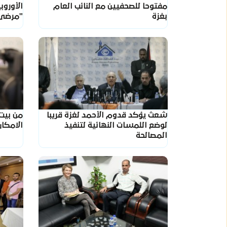
مفتوحا للصحفيين مع النائب العام
الأوروب
بغزة
"مرضى 
شعث يؤكد قدوم الأحمد لغزة قريبا
من بيت 
لوضع اللمسات النهائية لتنفيذ
الامكان
المصالحة