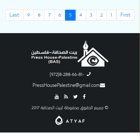
Last
9
8
7
6
5
4
3
2
1
First
-8-288-66-81(972)
PressHousePalestine@gmail.com
© جميع الحقوق محفوظة لبيت الصحافة 2017