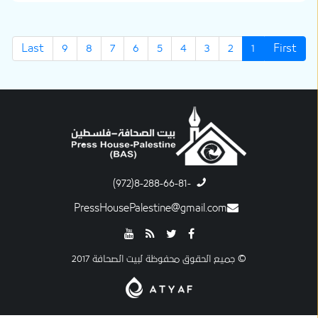
Last
9
8
7
6
5
4
3
2
1
First
-8-288-66-81(972)
PressHousePalestine@gmail.com
© جميع الحقوق محفوظة لبيت الصحافة 2017