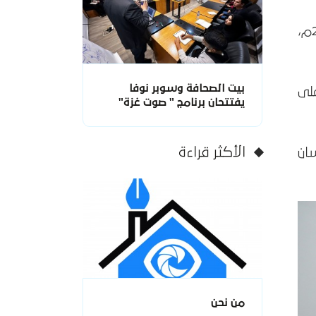
زار سفير كندا في فلسطين السيد ديفيد دا سيلفا ووفد مرافق له، يوم الأربعاء 19 يوليو 2023م،
بيت الصحافة وسوبر نوفا
لى
يفتتحان برنامج " صوت غزة"
الأكثر قراءة
ان
من نحن