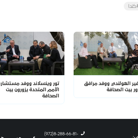
كندا
ير الهولندي ووفد مرافق
تور وينسلاند ووفد مستشار
ور بيت الصحافة
الأمم المتحدة يزورون بيت
الصحافة
-8-288-66-81(972)