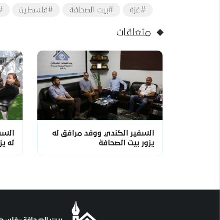
#غزة
#بيت الصحافة
#فلسطين
#
متعلقات
السفير الكندي ووفد مرافق له
السف
يزور بيت الصحافة
له يز