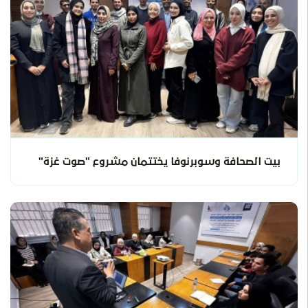
بيت الصحافة وسوبرنوفا يختتمان مشروع "صوت غزة"