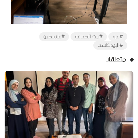
#غزة
#بيت الصحافة
#فلسطين
#البودكاست
متعلقات