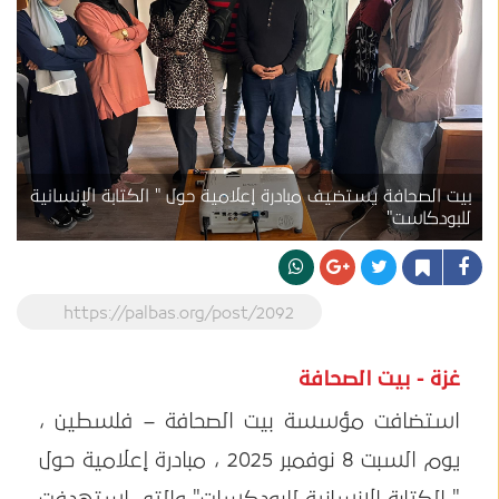
بيت الصحافة يستضيف مبادرة إعلامية حول " الكتابة الإنسانية
للبودكاست"
https://palbas.org/post/2092
غزة - بيت الصحافة
استضافت مؤسسة بيت الصحافة – فلسطين ،
يوم السبت 8 نوفمبر 2025 ، مبادرة إعلامية حول