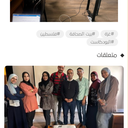
#غزة
#بيت الصحافة
#فلسطين
#البودكاست
متعلقات