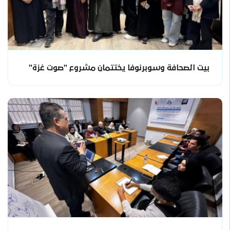
بيت الصحافة وسوبرنوفا يختتمان مشروع "صوت غزة"