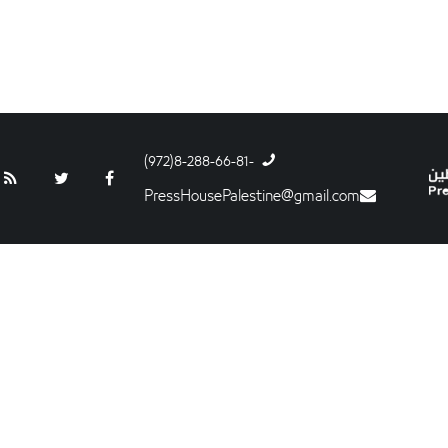
-8-288-66-81(972)
PressHousePalestine@gmail.com