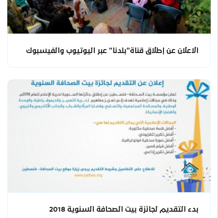
الاعلان عن إطلاق قناة"بلدنا" عبر اليوتيوب والفيسبوك
بدء التقديم لجائزة بيت الصحافة السنوية 2018