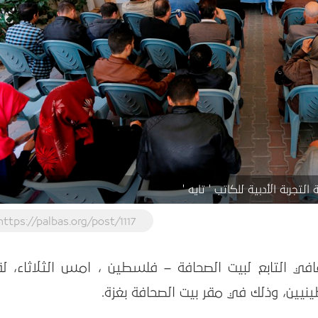
تجربة الأدبية للكاتب ' تايه '
https://palbas.org/post/1117
لصالون الثقافي التابع لبيت الصحافة – فلسطين ، امس الثلاثاء، لقا
ينيين، وذلك في مقر بيت الصحافة بغزة.