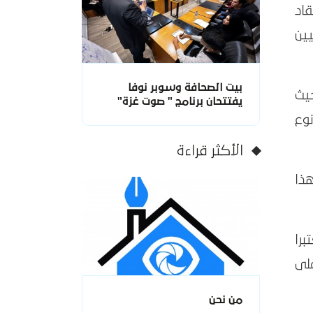
قاد
يين
بيت الصحافة وسوبر نوفا
الروائي تايه، والذي ندر نفسه للكتابة بعد النكسة عام 1967 حيث
يفتتحان برنامج " صوت غزة"
نوع
الأكثر قراءة
196 وحتى يومنا هذا
برا
لى
من نحن