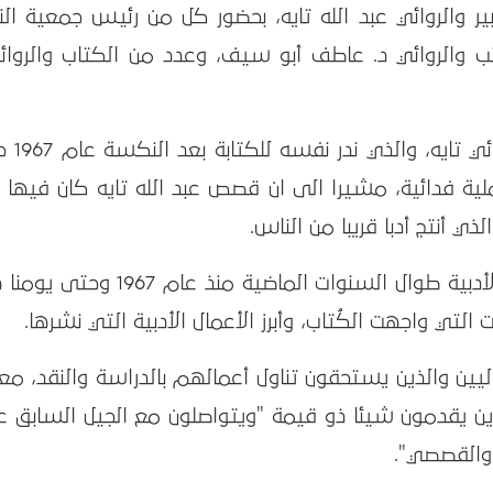
بير والروائي عبد الله تايه، بحضور كل من رئيس جمعية الن
تب والروائي د. عاطف أبو سيف، وعدد من الكتاب والروائ
وتحدث أبو سيف عن تجربة الكاتب و
لية فدائية، مشيرا الى ان قصص عبد الله تايه كان فيها 
لذي أنتج أدبا قريبا من الناس.
من جهته، تحدث الكاتب تايه عن تجربته الأدبية طوال السنوات الماضية منذ عام 7
 التي واجهت الكُتاب، وأبرز الأعمال الأدبية التي نشرها.
يين والذين يستحقون تناول أعمالهم بالدراسة والنقد، معت
ين يقدمون شيئا ذو قيمة "ويتواصلون مع الجيل السابق ع
 والقصصي".