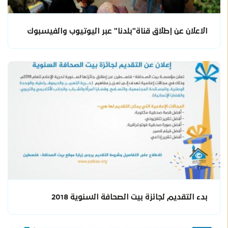
الاعلان عن إطلاق قناة"بلدنا" عبر اليوتيوب والفيسبوك
بدء التقديم لجائزة بيت الصحافة السنوية 2018