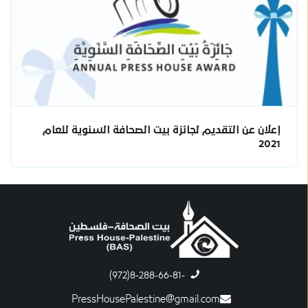
إعلان عن التقديم لجائزة بيت الصحافة السنوية للعام
2021
-8-288-66-81(972)
PressHousePalestine@gmail.com