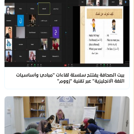
بيت الصحافة يفتتح سلسلة لقاءات "مبادئ وأساسيات
اللغة الانجليزية" عبر تقنية "زووم"