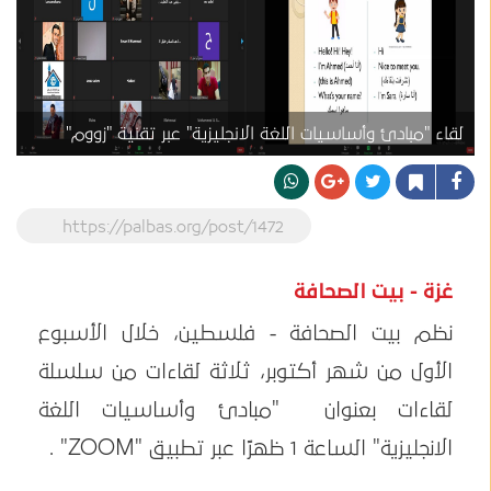
لقاء "مبادئ وأساسيات اللغة الانجليزية" عبر تقنية "زووم"
https://palbas.org/post/1472
غزة - بيت الصحافة
نظم بيت الصحافة - فلسطين، خلال الأسبوع
الأول من شهر أكتوبر، ثلاثة لقاءات من سلسلة
لقاءات بعنوان "مبادئ وأساسيات اللغة
الانجليزية" الساعة 1 ظهرًا عبر تطبيق "ZOOM" .