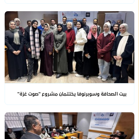
بيت الصحافة وسوبرنوفا يختتمان مشروع "صوت غزة"