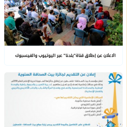
الاعلان عن إطلاق قناة"بلدنا" عبر اليوتيوب والفيسبوك