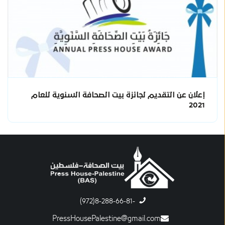
إعلان عن التقديم لجائزة بيت الصحافة السنوية للعام
2021
-8-288-66-81(972)
PressHousePalestine@gmail.com