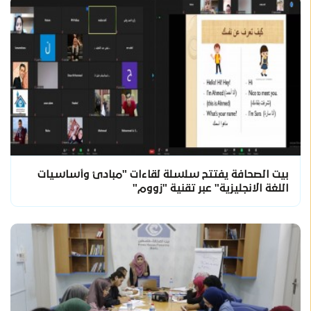
بيت الصحافة يفتتح سلسلة لقاءات "مبادئ وأساسيات
اللغة الانجليزية" عبر تقنية "زووم"