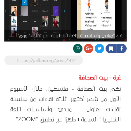
لقاء "مبادئ وأساسيات اللغة الانجليزية" عبر تقنية "زووم"
https://palbas.org/post/1472
غزة - بيت الصحافة
نظم بيت الصحافة - فلسطين، خلال الأسبوع
الأول من شهر أكتوبر، ثلاثة لقاءات من سلسلة
لقاءات بعنوان "مبادئ وأساسيات اللغة
الانجليزية" الساعة 1 ظهرًا عبر تطبيق "ZOOM" .