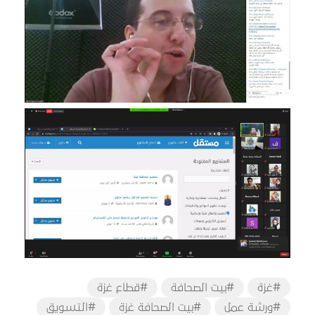
#غزة
#بيت الصحافة
#قطاع غزة
#ورشة عمل
#بيت الصحافة غزة
#التسويق