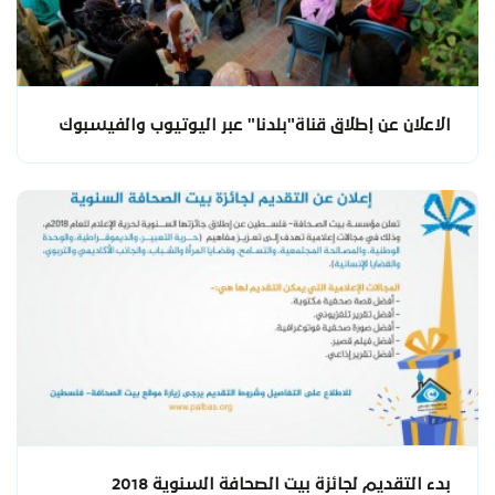
الاعلان عن إطلاق قناة"بلدنا" عبر اليوتيوب والفيسبوك
بدء التقديم لجائزة بيت الصحافة السنوية 2018