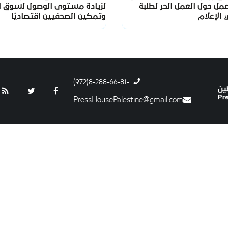
مل حول العمل الحر لطلبة
لزيادة مستوى الوصول لسوق ا
الإعلام
وتمكين الصحفيين اقتصاديًا
-8-288-66-81(972)
PressHousePalestine@gmail.com