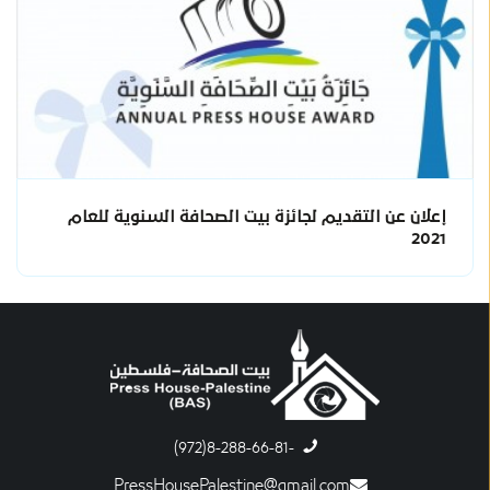
إعلان عن التقديم لجائزة بيت الصحافة السنوية للعام
2021
-8-288-66-81(972)
PressHousePalestine@gmail.com