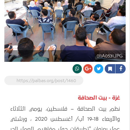
0I1A0531.JPG
https://palbas.org/post/1460
غزة - بيت الصحافة
نظم بيت الصحافة – فلسطين، يومي الثلاثاء
والأربعاء 18-19 أب/ أغسطس 2020 ، ورشتي
عمل بعنوان "تطبيقات حول مفاهيم العمل الحر