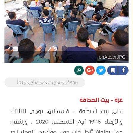
0I1A0531.JPG
https://palbas.org/post/1460
غزة - بيت الصحافة
نظم بيت الصحافة – فلسطين، يومي الثلاثاء
والأربعاء 18-19 أب/ أغسطس 2020 ، ورشتي
عمل بعنوان "تطبيقات حول مفاهيم العمل الحر