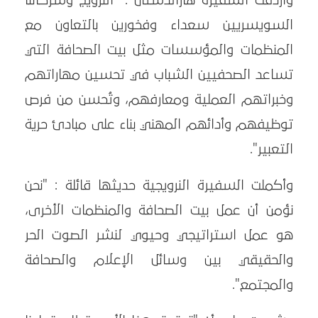
وأردفت السفيرة هارالدستان : "النرويج وشركائنا
السويسريين سعداء وفخورين بالتعاون مع
المنظمات والمؤسسات مثل بيت الصحافة التي
تساعد الصحفيين الشباب في تحسين مهاراتهم
وخبراتهم العملية ومعارفهم، وتُحسن من فرص
توظيفهم وأدائهم المهني بناء على مبادئ حرية
التعبير".
وأكملت السفيرة النرويجية حديثها قائلة : "نحن
نؤمن أن عمل بيت الصحافة والمنظمات الأخرى،
هو عمل استراتيجي وحيوي لنشر الصوت الحر
والحقيقي بين وسائل الإعلام والصحافة
والمجتمع".