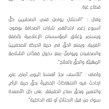
قطاع غزة.
وقال : "الاحتلال يواصل قنص الصحفيين كلِّ
أسبوع رَغم ارتدائهم شاراتِ الصحافةِ بوضوح،
ويستمر بإغلاق المؤسساتِ الإعلامية بالضفةِ
الغربيةِ، ويمنع الحقَّ في حريةِ الحركةِ للصحفيينَ
والصحفياتِ ويواصِلُ منعَ دخولِ مُعَدَّاتِ السَّلامةِ
المِهَنِيَّةِ والحقِّ بالعلاج".
وأضاف : "للأسف، نجدُ أنفسَنا اليوم أمامَ عامٍ
ازدادتْ فيه الانتهاكاتُ الخطيرةُ بحقِّ حريةِ الرأيِ
والتعبيرِ وبحقِّ صناعِ الحقيقةِ، على كل الأصعدة
سواء من قبل الاحتلال أو تلك الداخلية".