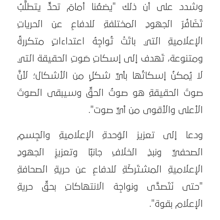
وشدد على أن ذلك "يضعُنا أمامَ تحدٍّ يتطلَّبُ
تَضَافُرَ الجهودِ المختلفةِ للدفاعِ عن الحرياتِ
الإعلاميةِ التي باتَتْ تُواجِهُ اعتداءاتٍ متكررةً
ومتنوعة، تَهدف إلى إسكاتِ صَوتِ الحقيقة التي
لا يُمكنُ إسكاتُها بأيِّ شكلٍ من الأشكال؛ لأنَّ
صوتَ الحقيقةِ هو صوتُ الحقِّ وسيبقى الصوتَ
الأعلى والأقوى من أيِّ صوت".
ودعا إلى تعزيز الوَحدةِ الإعلاميةِ والجِسمِ
الصحفيِّ ونبذِ الخلافِ جانبًا وتعزيزِ الجهودِ
الإعلاميةِ المشتَركَةِ للدفاعِ عن حريةِ الصحافةِ
"حتى نَتَصدَّى ونواجِهَ الانتهاكاتِ بحقِّ حريةِ
الإعلام بقوة".