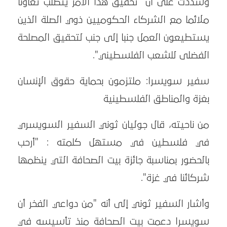
وشددت على أن "تحقيق هذا الأمر يتطلب تعاونا
ملائما مع الشركاء الحكوميين ذوي الصلة الذين
يستطيعون العمل جنبا إلى جنب لتحقيق المصلحة
الفضلى للشعب الفلسطيني".
سفير سويسرا: ملتزمون بحماية حقوق الإنسان
بغزة والمناطق الفلسطينية
من ناحيته، قال جوليان ثوني السفير السويسري
في فلسطين في مستهل كلمته : "أرحب
بالحضور بمناسبة جائزة بيت الصحافة التي ينظمها
شركائنا في غزة".
وأشار السفير ثوني إلى أنه "من دواعي الفخر أن
سويسرا دعمت بيت الصحافة منذ تأسيسه في