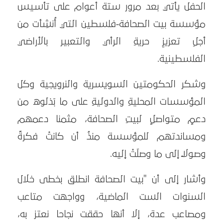
الحفل يأتي بعد مرور ستة أعوام على تأسيس
مؤسسة بيت الصحافة-فلسطين التي أُنشِأت من
أجلِ تعزيزِ حريةِ الرأي والتعبير بالأراضي
الفلسطينية.
وشكر الحكومتين السويسرية والنرويجية وكل
المؤسسات المحليةِ والدوليةِ على ما بَذلوه من
دعمٍ متواصلٍ لبيتِ الصحافة، مثمنا دعمهم
ومساندتهم للمؤسسة منذُ أن كانتْ فكرةً
وصولاً إلى ما وصلَتْ إليه.
وأشار إلى أن "بيت الصحافة انطلق بخطى خلال
السنوات الست الماضية، وواجهت متاعب
ومصاعب عدة، إلا أنها حققت نجاحا نعتز به،