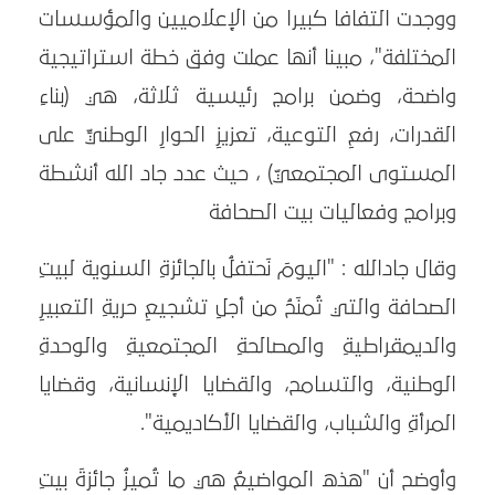
ووجدت التفافا كبيرا من الإعلاميين والمؤسسات
المختلفة"، مبينا أنها عملت وفق خطة استراتيجية
واضحة، وضمن برامج رئيسية ثلاثة، هي (بناءِ
القدرات، رفعِ التوعية، تعزيزِ الحوارِ الوطنيِّ على
المستوى المجتمعيّ) ، حيث عدد جاد الله أنشطة
وبرامج وفعاليات بيت الصحافة
وقال جادالله : "اليومَ نَحتفلُ بالجائزةِ السنوية لبيتِ
الصحافة والتي تُمنَحُ من أجلِ تشجيعِ حريةِ التعبيرِ
والديمقراطيةِ والمصالحةِ المجتمعيةِ والوحدةِ
الوطنية، والتسامح، والقضايا الإنسانية، وقضايا
المرأةِ والشباب، والقضايا الأكاديمية".
وأوضح أن "هذه المواضيعُ هي ما تُميزُ جائزةَ بيتِ