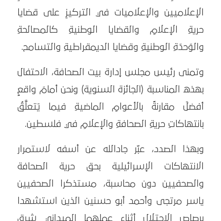
الإعلاميين والإعلاميات في التركيزِ على قضايا
حريةِ الإعلامِ والقضايا الوطنيةِ كالمصالحةِ
والوَحدَةِ الوطنيةِ وقضايا الديمقراطيةِ والتسامح.
وتمنى رئيس مجلس إدارة بيت الصحافة، الاحتفال
بهذه المناسبة (الجائزة السنوية) ونحن أمامَ واقعٍ
أفضلَ مقارنةً بالأعوامِ الماضيةِ فيما يَتعلَّقُ
بانتهاكاتِ حريةِ الصحافةِ والإعلامِ في فلسطين.
وبهذا الصدد، عبّر جادالله عن أسفه لاستمرار
الانتهاكات الإسرائيلية بحق حرية الصحافة
والصحفيين دون محاسبة، مستذكرا الصحفيين
ياسر مرتجى وأحمد أبو حسنين الذين استشهدا
برصاص الاحتلال أثناء عملهما الميداني شرق