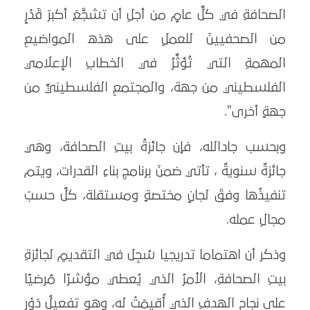
الصحافةِ في كلِّ عامٍ من أجلِ أن تشجَّعَ أكبرَ قَدْرٍ
من الصحفيينَ للعملِ على هذه المواضيعِ
المهمةِ التي تُؤثِّرُ في الخطابِ الإعلامي
الفلسطيني من جهة، والمجتمعِ الفلسطينيِّ من
جهةٍ أخرى".
وبحسب جادالله، فإن جائزةُ بيتِ الصحافة، وهي
جائزةٌ سنويةٌ ، تأتي ضمنَ برنامجِ بناءِ القدرات، ويتم
تنفيذُها وفقَ لجانٍ مختصةٍ ومستقلة، كلٌ حسبَ
مجالِ عمله.
وذكر أن اهتماما تدريجيا سُجِل في التقديمِ لجائزةِ
بيتِ الصحافةِ، الأمرُ الذي يُعطي مؤشرًا مُرضيًا
على نجاحِ الهدفِ الذي أُقيمَتْ له، وهو تفعيلُ دَوْرِ