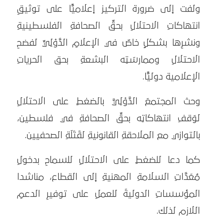
ولفت إلى ضرورة التركيز إعلاميًّا على توثيقِ
انتهاكاتِ الاحتلالِ بحقِّ الصحافةِ الفلسطينيةِ
ونشرِها بشكلٍ خاصّ في الإعلامِ الدَّوْلِيِّ لفضحِ
الاحتلالِ وممارسَتِه البشعةِ بحق الحرياتِ
الإعلامية دوليًّا.
وحث المجتمعَ الدَّوْلِيَّ بالضغطِ على الاحتلالِ
لوَقفِ انتهاكاتِه بحقِّ الصحافةِ في فلسطين،
بالتوازي مع الملاحقةِ القانونيةِ لقَتَلَةِ الصحفيين.
كما دعا للضغطِ على الاحتلالِ للسماحِ بدخولِ
مُعَدَّاتِ السلامةِ المهنيةِ إلى القطاع، مناشدا
المؤسساتِ الدوليةَ للعملِ على توفيرِ الدعمِ
اللازم لذلك.