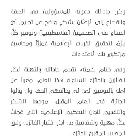
وكرر جادالله دعوته للمسؤولينَ في الضفةِ
والقطاعِ إلى الإعلانِ بشكلٍ واضحٍ عن تجريمِ أيِّ
اعتداءٍ على الصحفيينَ الفلسطينيينَ وتوفيرِ كلِّ
يلزَمُ لتحقيقِ الحُرياتِ الإعلامية عَمَلِيَّاً ومحاسبةِ
مرتكبي تلك الاعتداءات.
وفي ختام كلمته، تقدم جادالله بالتهنئة لكل
الفائزين بالجائزة السنوية هذا العام، معرباً عن
أمله بالتوفيق لمن لم يحالفهم الحظ، وأن ينالوا
الجائزة في العام المقبل، موجها الشكر
والتقديم للجان التحكيم الإعلامية التي عَمِلَتْ
بكلِّ مهنيةٍ وشفافيةٍ من أجلِ اختيارِ الفائزين وِفقَ
المعاييرِ المقررةِ للجائزة .