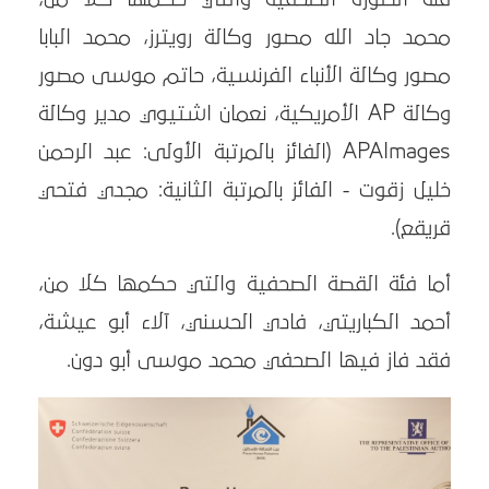
محمد جاد الله مصور وكالة رويترز، محمد البابا
مصور وكالة الأنباء الفرنسية، حاتم موسى مصور
وكالة AP الأمريكية، نعمان اشتيوي مدير وكالة
APAImages (الفائز بالمرتبة الأولى: عبد الرحمن
خليل زقوت - الفائز بالمرتبة الثانية: مجدي فتحي
قريقع).
أما فئة القصة الصحفية والتي حكمها كلا من،
أحمد الكباريتي، فادي الحسني، آلاء أبو عيشة،
فقد فاز فيها الصحفي محمد موسى أبو دون.