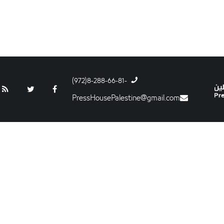
-8-288-66-81(972)
PressHousePalestine@gmail.com