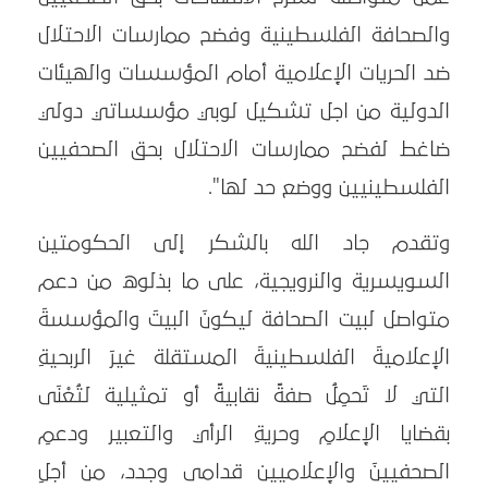
والصحافة الفلسطينية وفضح ممارسات الاحتلال
ضد الحريات الإعلامية أمام المؤسسات والهيئات
الدولية من اجل تشكيل لوبي مؤسساتي دولي
ضاغط لفضح ممارسات الاحتلال بحق الصحفيين
الفلسطينيين ووضع حد لها".
وتقدم جاد الله بالشكر إلى الحكومتين
السويسرية والنرويجية، على ما بذلوه من دعم
متواصل لبيت الصحافة ليكونَ البيتَ والمؤسسةَ
الإعلاميةَ الفلسطينيةَ المستقلة غيرَ الربحيةِ
التي لا تَحمِلُ صفةً نقابيةً أو تمثيلية لتُعْنَى
بقضايا الإعلامِ وحريةِ الرأي والتعبير ودعمِ
الصحفيينَ والإعلاميين قدامى وجدد، من أجلِ