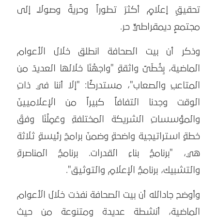
تحقيقِ إعلامٍ أكثرَ تطوراً وحريةً وصولاً إلى
مجتمعٍ ديمقراطيٍّ حر.
وذكر أن بيت الصحافة انطلق خلال الأعوام
الماضية، بِخُطَىً واثقةٍ "واجهْنَا خلالها العديدَ من
المتاعبِ والصعاب"، مستدركًا: "إلا أننا في ذاتِ
الوقت وجدنا التفافاً كبيراً من الإعلاميينَ
والمؤسساتِ الشريكة المختلفةِ وعَمِلْنَا وفقَ
خطةٍ استراتيجية واضحةٍ وضمنَ برامجَ رئيسةٍ ثلاثة
هي، "برنامجُ بناءِ القدرات. برنامجُ المناصرةِ
والتشبيك، برنامجُ الإعلامِ والتوثيق".
وأوضح جادالله أن بيت الصحافة نفذت خلال الأعوام
الماضية، أنشطة عديدة ومتنوعة من حيث