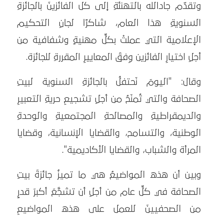
وتقدّم جادالله بالتهنئةِ إلى كل الفائزينَ بالجائزةِ
السنويةِ هذا العام، شاكرًا لجانِ التحكيم
الإعلامية التي عملتْ بكلِّ مهنيةٍ وشفافية من
أجلِ اختيارِ الفائزين وِفقَ المعاييرِ المقررةِ للجائزة.
وقال: "اليومَ نَحتفلُ بالجائزةِ السنوية لبيتِ
الصحافة والتي تُمنَحُ من أجلِ تشجيعِ حريةِ التعبيرِ
والديمقراطيةِ والمصالحةِ المجتمعيةِ والوحدةِ
الوطنية، والتسامح، والقضايا الإنسانية، وقضايا
المرأة والشباب، والقضايا الأكاديمية".
وبين أن هذه المواضيعُ هي ما تميزُ جائزةَ بيتِ
الصحافة في كلِّ عام من أجلِ أن تشجَّعَ أكبرَ قدرٍ
من الصحفيينَ للعمل على هذه المواضيعِ