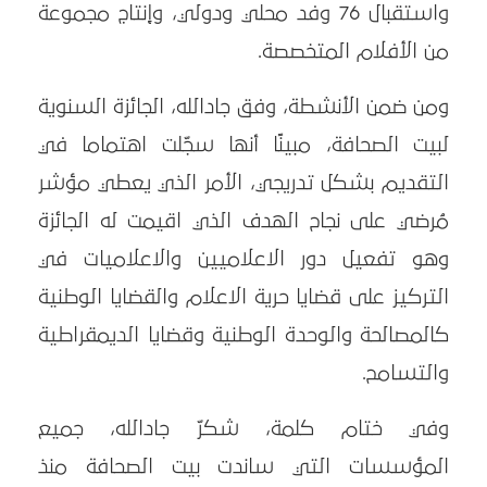
واستقبال 76 وفد محلي ودولي، وإنتاج مجموعة
من الأفلام المتخصصة.
ومن ضمن الأنشطة، وفق جادالله، الجائزة السنوية
لبيت الصحافة، مبينًا أنها سجّلت اهتماما في
التقديم بشكل تدريجي، الأمر الذي يعطي مؤشر
مُرضي على نجاح الهدف الذي اقيمت له الجائزة
وهو تفعيل دور الاعلاميين والاعلاميات في
التركيز على قضايا حرية الاعلام والقضايا الوطنية
كالمصالحة والوحدة الوطنية وقضايا الديمقراطية
والتسامح.
وفي ختام كلمة، شكرّ جادالله، جميع
المؤسسات التي ساندت بيت الصحافة منذ