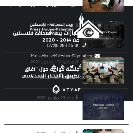
لحرية التعبير، وصحفيون لديهم
قوة" بيت الصحافة - فلسطين
الأربعاء 24 فبراير 2021
إنجازات بيت الصحافة فلسطين
من 2014 - 2020
-8-288-66-81(972)
PressHousePalestine@gmail.com
الخميس 02 ديسمبر 2021
جلسة حوارية حول "آفاق
تطبيق الاختبار السداسي
© جميع الحقوق محفوظة لبيت الصحافة 2017
الأجزاء لفحص خطاب الكراهية
في فلسطين"
الأربعاء 23 مارس 2022
بعض من إنجازات بيت الصحافة -
فلسطين خلال الفترة ما بين
2014 إلى 2021