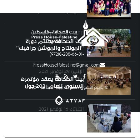
انجازات مشروع تعزيز الإعلام
الموضوعي 2 للعام 2017
الثلاثاء 16 نوفمبر 2021
بيت الصحافة يختتم دورة
"المونتاج والموشن جرافيك"
-8-288-66-81(972)
PressHousePalestine@gmail.com
الإثنين 29 نوفمبر 2021
بيت الصحافة يعقد مؤتمره
السنوي للعام 2021 حول
© جميع الحقوق محفوظة لبيت الصحافة 2017
"الحريات الإعلامية..
والانتهاكات"
الثلاثاء 16 نوفمبر 2021
جلسة توعية قانونية حول "آلية
حساب تعويضات إصابات العمل
في المجال الصحفي وفقا
للقانون"