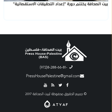
بيت الصحافة يختتم دورة "إعداد التحقيقات الاستقصائية"
-8-288-66-81(972)
PressHousePalestine@gmail.com
© جميع الحقوق محفوظة لبيت الصحافة 2017