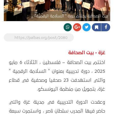
بيت الصحافة يختتم دورة " السلامة الرقمية"
https://palbas.org/post/2080
غزة - بيت الصحافة
اختتم بيت الصحافة – فلسطين ، الثلاثاء 6 مايو
2025 ، دورة تدريبية بعنوان " السلامة الرقمية "
والتي استهدفت 23 صحفيا وصحفية في قطاع
غزة، بتمويل من منظمة اليونسكو.
وعقدت الدورة التدريبية في مدينة غزة والتي
حاضر فيها المدرب سلطان ناصر ، واستمرت سبعة