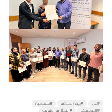
#غزة
#بيت الصحافة
#فلسطين
#اليونسكو
#السلامة الرقمية