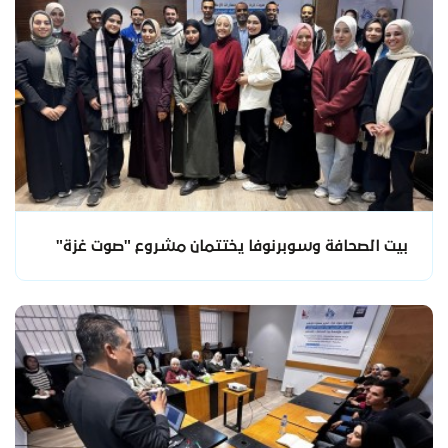
بيت الصحافة وسوبرنوفا يختتمان مشروع "صوت غزة"