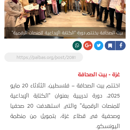
بيت الصحافة يختتم دورة "الكتابة الإبداعية للمنصات الرقمية"
https://palbas.org/post/2081
غزة - بيت الصحافة
اختتم بيت الصحافة – فلسطين، الثلاثاء 20 مايو
2025، دورة تدريبية بعنوان "الكتابة الإبداعية
للمنصات الرقمية" والتي استهدفت 20 صحفيا
وصحفية في قطاع غزة، بتمويل من منظمة
اليونسكو.