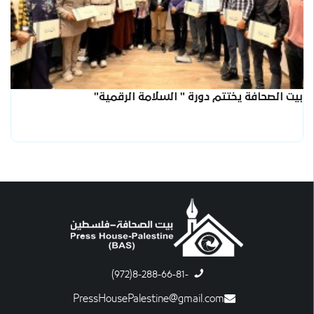
بيت الصحافة يختتم دورة " السلامة الرقمية"
-8-288-66-81(972)
PressHousePalestine@gmail.com