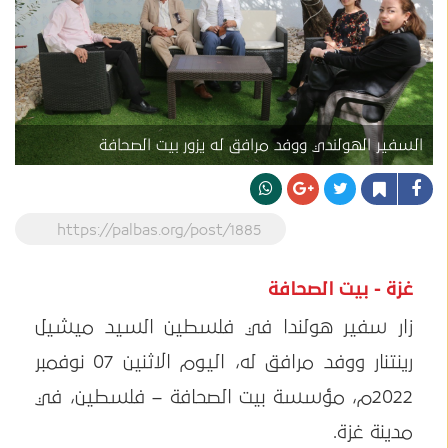
السفير الهولندي ووفد مرافق له يزور بيت الصحافة
https://palbas.org/post/1885
غزة - بيت الصحافة
زار سفير هولندا في فلسطين السيد ميشيل
رينتنار ووفد مرافق له، اليوم الاثنين 07 نوفمبر
2022م، مؤسسة بيت الصحافة – فلسطين، في
مدينة غزة.