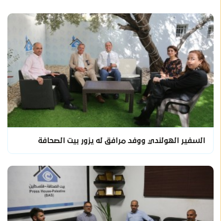
السفير الهولندي ووفد مرافق له يزور بيت الصحافة