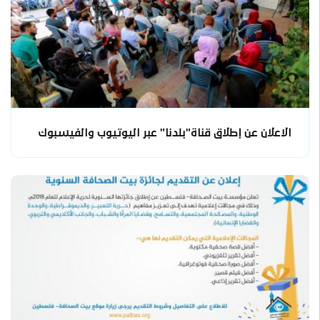
الاعلان عن إطلاق قناة"بلدنا" عبر اليوتيوب والفيسبوك